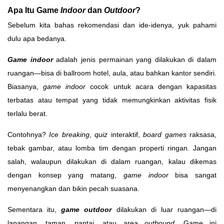
Apa Itu Game
Indoor
dan
Outdoor
?
Sebelum kita bahas rekomendasi dan ide-idenya, yuk pahami
dulu apa bedanya.
Game indoor
adalah jenis permainan yang dilakukan di dalam
ruangan—bisa di ballroom hotel, aula, atau bahkan kantor sendiri.
Biasanya,
game indoor
cocok untuk acara dengan kapasitas
terbatas atau tempat yang tidak memungkinkan aktivitas fisik
terlalu berat.
Contohnya?
Ice breaking
,
quiz
interaktif,
board games
raksasa,
tebak gambar, atau lomba tim dengan properti ringan. Jangan
salah, walaupun dilakukan di dalam ruangan, kalau dikemas
dengan konsep yang matang,
game indoor
bisa sangat
menyenangkan dan bikin pecah suasana.
Sementara itu,
game outdoor
dilakukan di luar ruangan—di
lapangan, taman, pantai, atau area
outbound
. Game ini