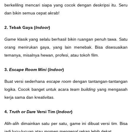
berkeliling mencari siapa yang cocok dengan deskripsi itu. Seru
dan bikin semua cepat akrab!
2. Tebak Gaya (
Indoor
)
Game
klasik yang selalu berhasil bikin ruangan penuh tawa. Satu
orang menirukan gaya, yang lain menebak. Bisa disesuaikan
temanya, misalnya hewan, profesi, atau tokoh film.
3.
Escape Room Mini
(
Indoor
)
Buat versi sederhana
escape room
dengan tantangan-tantangan
logika. Cocok banget untuk acara
team building
yang mengasah
kerja sama dan kreativitas.
4.
Truth or Dare
Versi Tim (
Indoor
)
Alih-alih dimainkan satu per satu, game ini dibuat versi tim. Bisa
jadi lucu-lucuan atau momen mengenal rekan lebih dekat.