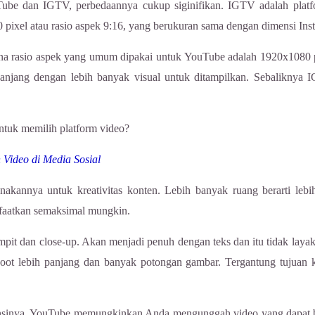
ube dan IGTV, perbedaannya cukup siginifikan. IGTV adalah platfo
xel atau rasio aspek 9:16, yang berukuran sama dengan dimensi Inst
na rasio aspek yang umum dipakai untuk YouTube adalah 1920x1080 pix
njang dengan lebih banyak visual untuk ditampilkan. Sebaliknya I
tuk memilih platform video?
Video di Media Sosial
kannya untuk kreativitas konten. Lebih banyak ruang berarti lebih
faatkan semaksimal mungkin.
pit dan close-up. Akan menjadi penuh dengan teks dan itu tidak lay
oot lebih panjang dan banyak potongan gambar. Tergantung tujuan k
imensinya, YouTube memungkinkan Anda mengunggah video yang dapat 