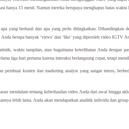
ibatasi hanya 15 menit. Namun mereka berupaya menghapus batas waktu
apa yang berhasil dan apa yang perlu ditingkatkan. Dibandingkan d
Anda berapa banyak ‘views’ dan ‘like’ yang diperoleh video IGTV A
istik, waktu tampilan, atau bagaimana keterlibatan Anda dengan p
elama tiga hari pertama karena interaksi berlangsung cepat, tetapi memi
n pembuat konten dan marketing analyst yang sangat intens, berbe
an mendalam tentang keberhasilan video Anda dari awal hingga akh
nnya lebih lama. Anda akan mendapatkan analitik individu dan group p