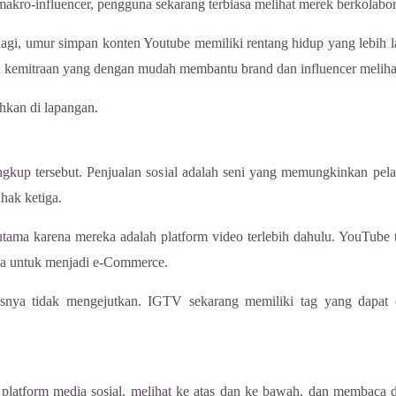
kro-influencer, pengguna sekarang terbiasa melihat merek berkolabora
li lagi, umur simpan konten Youtube memiliki rentang hidup yang lebih
kemitraan yang dengan mudah membantu brand dan influencer melihat 
hkan di lapangan.
ngkup tersebut. Penjualan sosial adalah seni yang memungkinkan pel
hak ketiga.
erutama karena mereka adalah platform video terlebih dahulu. YouTub
ya untuk menjadi e-Commerce.
usnya tidak mengejutkan. IGTV sekarang memiliki tag yang dapat 
form media sosial, melihat ke atas dan ke bawah, dan membaca daft