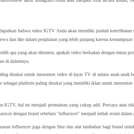
k mem-follow akun Instagram Anda atau menjadi viral secara instan, 
patkan bahwa video IGTV Anda akan memiliki jumlah keterlibatan sosi
ews dan like dalam perjalanan yang lebih panjang karena kemampuan
ilih apa yang akan ditonton, apakah video berkaitan dengan minat pemi
an di dalamnya.
ing disukai untuk menonton video di layar TV di antara anak-anak be
ebagai platform paling disukai yang memiliki iklan untuk menonton v
IGTV, hal ini menjadi permainan yang cukup adil. Percaya atau tida
cer dengan brand sebelum "influencer" menjadi istilah resmi dalam
saran influencer juga dengan fitur dan alat tambahan bagi brand unt