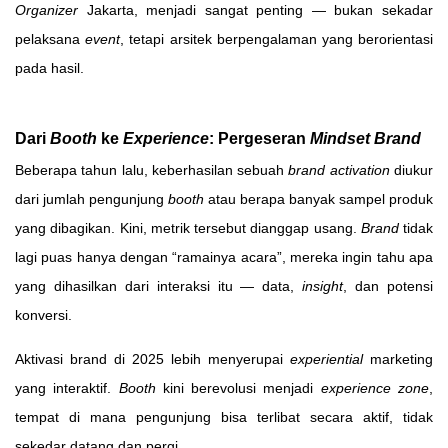
Organizer
Jakarta, menjadi sangat penting — bukan sekadar
pelaksana
event
, tetapi arsitek berpengalaman yang berorientasi
pada hasil.
Dari
Booth
ke
Experience
: Pergeseran
Mindset Brand
Beberapa tahun lalu, keberhasilan sebuah
brand activation
diukur
dari jumlah pengunjung
booth
atau berapa banyak sampel produk
yang dibagikan. Kini, metrik tersebut dianggap usang.
Brand
tidak
lagi puas hanya dengan “ramainya acara”, mereka ingin tahu apa
yang dihasilkan dari interaksi itu — data,
insight
, dan potensi
konversi.
Aktivasi brand di 2025 lebih menyerupai
experiential
marketing
yang interaktif.
Booth
kini berevolusi menjadi
experience zone
,
tempat di mana pengunjung bisa terlibat secara aktif, tidak
sekedar datang dan pergi.