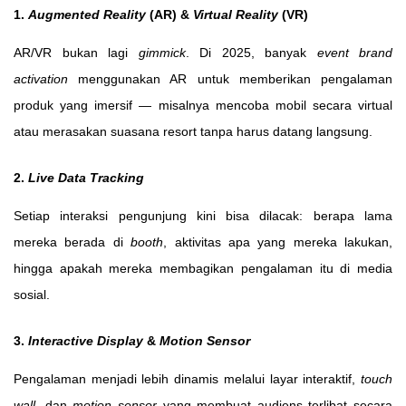
1.
Augmented Reality
(AR) &
Virtual Reality
(VR)
AR/VR bukan lagi
gimmick
. Di 2025, banyak
event brand
activation
menggunakan AR untuk memberikan pengalaman
produk yang imersif — misalnya mencoba mobil secara virtual
atau merasakan suasana resort tanpa harus datang langsung.
2.
Live Data Tracking
Setiap interaksi pengunjung kini bisa dilacak: berapa lama
mereka berada di
booth
, aktivitas apa yang mereka lakukan,
hingga apakah mereka membagikan pengalaman itu di media
sosial.
3.
Interactive Display
&
Motion Sensor
Pengalaman menjadi lebih dinamis melalui layar interaktif,
touch
wall
, dan
motion sensor
yang membuat audiens terlibat secara