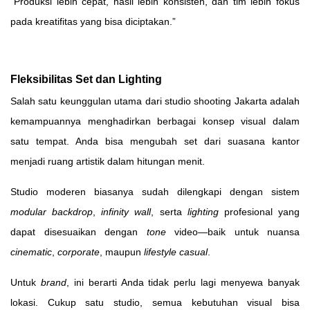
“Produksi lebih cepat, hasil lebih konsisten, dan tim lebih fokus
pada kreatifitas yang bisa diciptakan.”
Fleksibilitas Set dan Lighting
Salah satu keunggulan utama dari studio shooting Jakarta adalah
kemampuannya menghadirkan berbagai konsep visual dalam
satu tempat. Anda bisa mengubah set dari suasana kantor
menjadi ruang artistik dalam hitungan menit.
Studio moderen biasanya sudah dilengkapi dengan sistem
modular backdrop
,
infinity wall
, serta
lighting
profesional yang
dapat disesuaikan dengan
tone
video—baik untuk nuansa
cinematic
,
corporate
, maupun
lifestyle casual
.
Untuk
brand
, ini berarti Anda tidak perlu lagi menyewa banyak
lokasi. Cukup satu studio, semua kebutuhan visual bisa