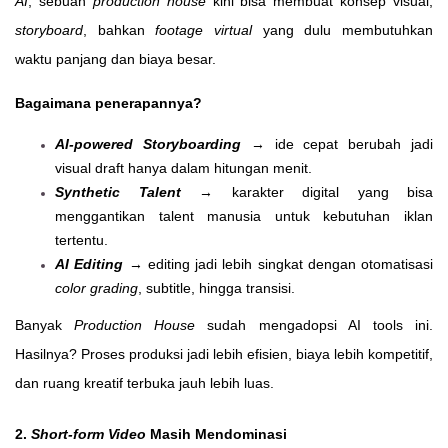
AI
, sebuah
production house
kini bisa membuat konsep visual,
storyboard
, bahkan
footage virtual
yang dulu membutuhkan
waktu panjang dan biaya besar.
Bagaimana penerapannya?
AI-powered Storyboarding
→ ide cepat berubah jadi
visual draft hanya dalam hitungan menit.
Synthetic Talent
→ karakter digital yang bisa
menggantikan talent manusia untuk kebutuhan iklan
tertentu.
AI Editing
→ editing jadi lebih singkat dengan otomatisasi
color grading
, subtitle, hingga transisi.
Banyak
Production House
sudah mengadopsi AI tools ini.
Hasilnya? Proses produksi jadi lebih efisien, biaya lebih kompetitif,
dan ruang kreatif terbuka jauh lebih luas.
2.
Short-form Video
Masih Mendominasi