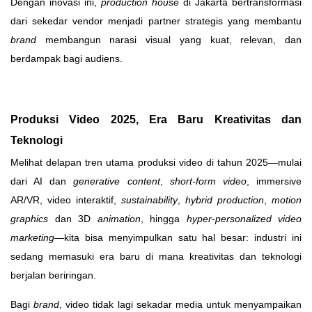
Dengan inovasi ini,
production house
di Jakarta bertransformasi
dari sekedar vendor menjadi partner strategis yang membantu
brand
membangun narasi visual yang kuat, relevan, dan
berdampak bagi audiens.
Produksi Video 2025, Era Baru Kreativitas dan
Teknologi
Melihat delapan tren utama produksi video di tahun 2025—mulai
dari AI dan
generative content
,
short-form
video
, immersive
AR/VR, video interaktif,
sustainability
,
hybrid production
,
motion
graphics
dan 3D
animation
, hingga
hyper-personalized video
marketing
—kita bisa menyimpulkan satu hal besar: industri ini
sedang memasuki era baru di mana kreativitas dan teknologi
berjalan beriringan.
Bagi
brand
, video tidak lagi sekadar media untuk menyampaikan